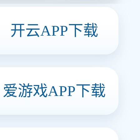
姆巴佩共有5次射门机
尴尬的是，他在第58分
佩本场比赛的预期进球
管作为球队核心，姆巴
的状态产生担忧。尤其
队主帅德尚需要重点解决
。中场方面，格列兹曼
当属锋线上的轮换效
人终结的战术，如今因