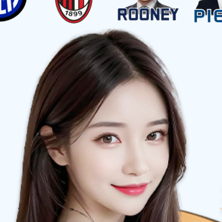
戏法，姆巴佩失良机，法国3-1北
2026-06-09 15:01
35 次阅读
首页
/
体育热讯
国际足球友谊赛中，法国队坐镇主场以3-1击败北爱尔兰。尽管
皇马意中人上演帽子戏法，成为全场最耀眼的明星，而姆巴佩却
国家队生涯的一项尴尬纪录。这场较量不仅让球迷看到了新星的