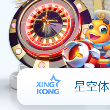
皇马意中人
本场比赛最令球迷惊
了自己为何能成为银河
钟，他又利用一次角球
完成帽子戏法。三次
下，皇马意中人的挺
年轻前锋的成长速度